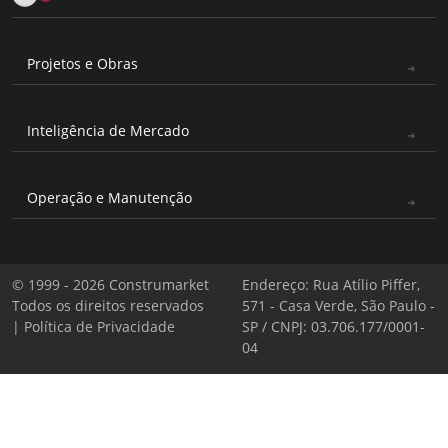
Projetos e Obras
Inteligência de Mercado
Operação e Manutenção
© 1999 - 2026 Construmarket
Endereço: Rua Atílio Piffer,
Todos os direitos reservados
571 - Casa Verde, São Paulo -
|
Política de Privacidade
SP / CNPJ: 03.706.177/0001-
04