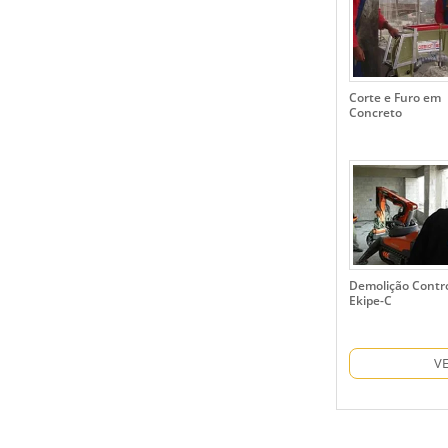
Corte e Furo em
Concreto
Demolição Contro
Ekipe-C
V