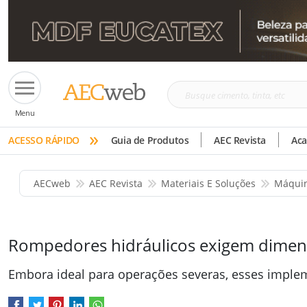
Busque
Menu
cimento,
»
tinta,
ACESSO RÁPIDO
Guia de Produtos
AEC Revista
Ac
etc
AECweb
AEC Revista
Materiais E Soluções
Máquin
Rompedores hidráulicos exigem dimen
Embora ideal para operações severas, esses impl