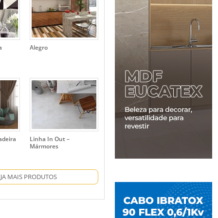
a
Alegro
adeira
Linha In Out –
Mármores
EJA MAIS PRODUTOS