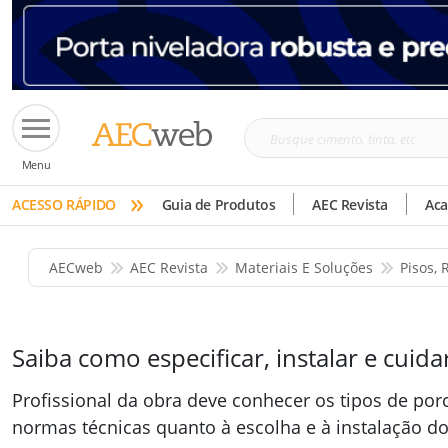
Busque
Menu
cimento,
»
tinta,
ACESSO RÁPIDO
Guia de Produtos
AEC Revista
Ac
etc
AECweb
AEC Revista
Materiais E Soluções
Pisos,
Saiba como especificar, instalar e cuid
Profissional da obra deve conhecer os tipos de por
normas técnicas quanto à escolha e à instalação do