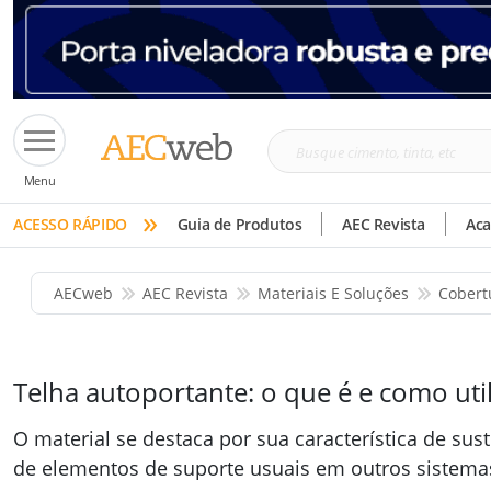
Busque
Menu
cimento,
»
tinta,
ACESSO RÁPIDO
Guia de Produtos
AEC Revista
Ac
etc
AECweb
AEC Revista
Materiais E Soluções
Cobert
Telha autoportante: o que é e como util
O material se destaca por sua característica de su
de elementos de suporte usuais em outros sistema