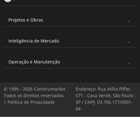
Projetos e Obras
Inteligência de Mercado
Operação e Manutenção
© 1999 - 2026 Construmarket
Endereço: Rua Atílio Piffer,
Todos os direitos reservados
571 - Casa Verde, São Paulo -
|
Política de Privacidade
SP / CNPJ: 03.706.177/0001-
04