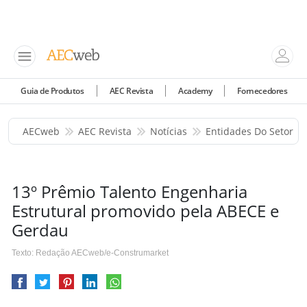
Guia de Produtos
AEC Revista
Academy
Fornecedores
AECweb
AEC Revista
Notícias
Entidades Do Setor
13º Prêmio Talento Engenharia
Estrutural promovido pela ABECE e
Gerdau
Texto: Redação AECweb/e-Construmarket