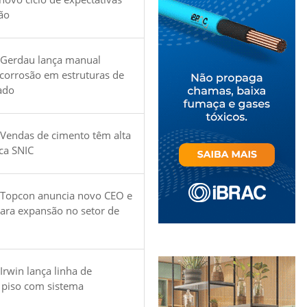
ão
 Gerdau lança manual
 corrosão em estruturas de
ado
Vendas de cimento têm alta
ica SNIC
 Topcon anuncia novo CEO e
para expansão no setor de
Irwin lança linha de
 piso com sistema