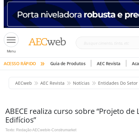
Busque
Menu
cimento,
»
tinta,
ACESSO RÁPIDO
Guia de Produtos
AEC Revista
Ac
etc
AECweb
AEC Revista
Notícias
Entidades Do Setor
ABECE realiza curso sobre “Projeto de
Edifícios”
Texto: Redação AECweb/e-Construmarket