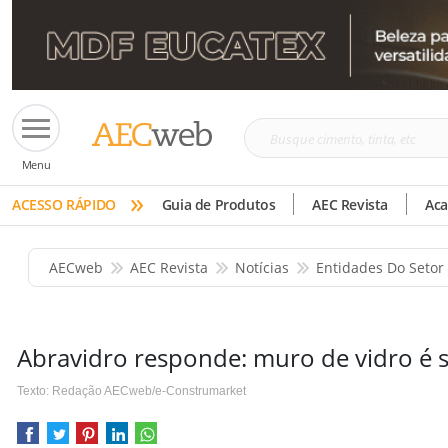
Busque
Menu
cimento,
»
tinta,
ACESSO RÁPIDO
Guia de Produtos
AEC Revista
Ac
etc
AECweb
AEC Revista
Notícias
Entidades Do Setor
Abravidro responde: muro de vidro é 
Texto: Redação AECweb/e-Construmarket