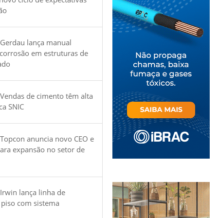
ão
 Gerdau lança manual
 corrosão em estruturas de
ado
Vendas de cimento têm alta
ica SNIC
 Topcon anuncia novo CEO e
para expansão no setor de
Irwin lança linha de
 piso com sistema