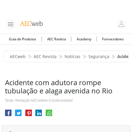
Guia de Produtos
AEC Revista
Academy
Fornecedores
AECweb
AEC Revista
Notícias
Segurança
Aciden
Acidente com adutora rompe
tubulação e alaga avenida no Rio
Texto: Redação AECweb/e-Construmarket