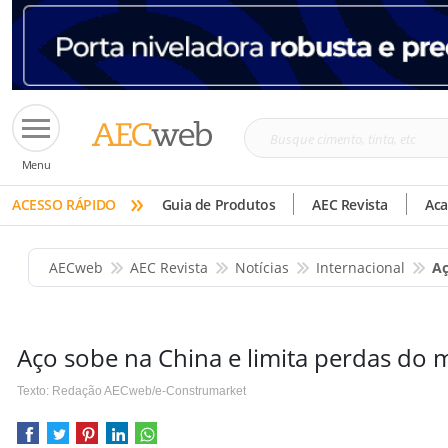
Busque
Menu
cimento,
»
tinta,
ACESSO RÁPIDO
Guia de Produtos
AEC Revista
Ac
etc
AECweb
AEC Revista
Notícias
Internacional
Aç
Aço sobe na China e limita perdas do m
Texto: Redação AECweb/e-Construmarket