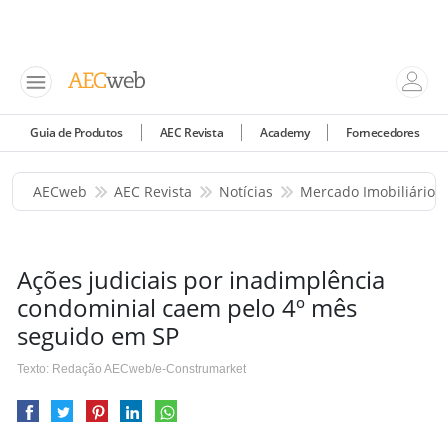
Guia de Produtos
AEC Revista
Academy
Fornecedores
AECweb
AEC Revista
Notícias
Mercado Imobiliário
Ações judiciais por inadimplência
condominial caem pelo 4º mês
seguido em SP
Texto: Redação AECweb/e-Construmarket