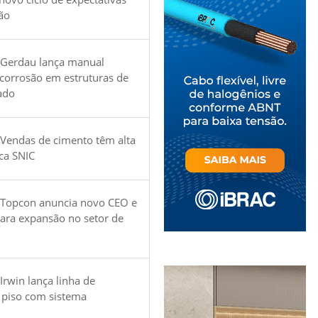
ão
 Gerdau lança manual
 corrosão em estruturas de
ado
Vendas de cimento têm alta
ica SNIC
 Topcon anuncia novo CEO e
para expansão no setor de
Irwin lança linha de
 piso com sistema