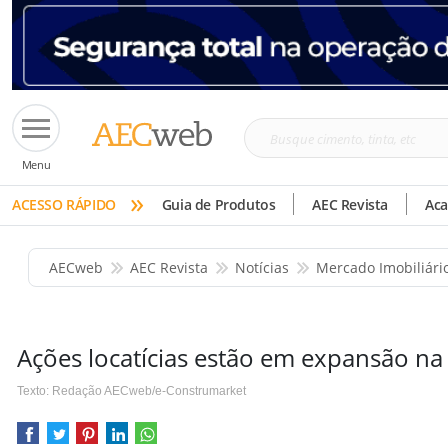
Busque
Menu
cimento,
»
tinta,
ACESSO RÁPIDO
Guia de Produtos
AEC Revista
Ac
etc
AECweb
AEC Revista
Notícias
Mercado Imobiliári
Ações locatícias estão em expansão na 
Texto: Redação AECweb/e-Construmarket