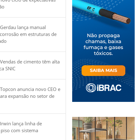
ão
 Gerdau lança manual
 corrosão em estruturas de
ado
Vendas de cimento têm alta
ica SNIC
 Topcon anuncia novo CEO e
para expansão no setor de
Irwin lança linha de
 piso com sistema