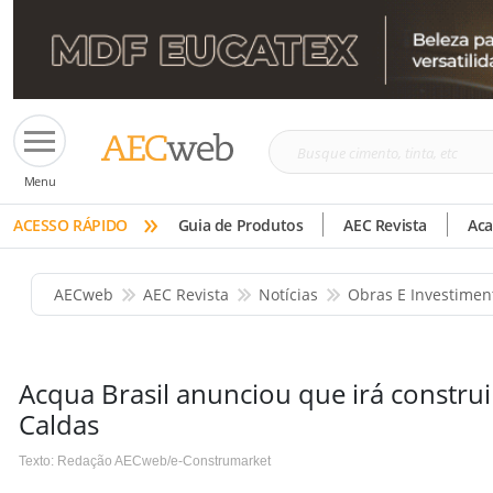
Busque
Menu
cimento,
»
tinta,
ACESSO RÁPIDO
Guia de Produtos
AEC Revista
Ac
etc
AECweb
AEC Revista
Notícias
Obras E Investimen
Acqua Brasil anunciou que irá construi
Caldas
Texto: Redação AECweb/e-Construmarket