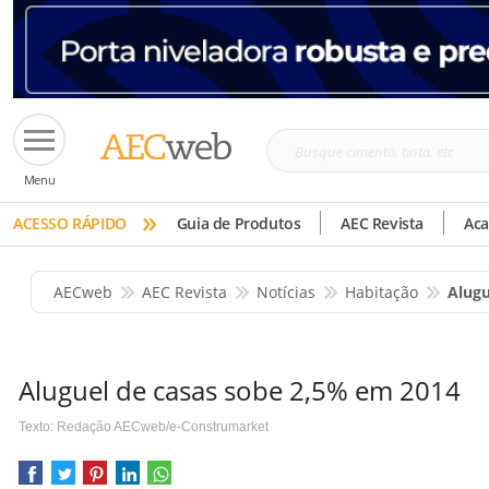
Busque
Menu
cimento,
»
tinta,
ACESSO RÁPIDO
Guia de Produtos
AEC Revista
Ac
etc
AECweb
AEC Revista
Notícias
Habitação
Alugu
Aluguel de casas sobe 2,5% em 2014
Texto: Redação AECweb/e-Construmarket