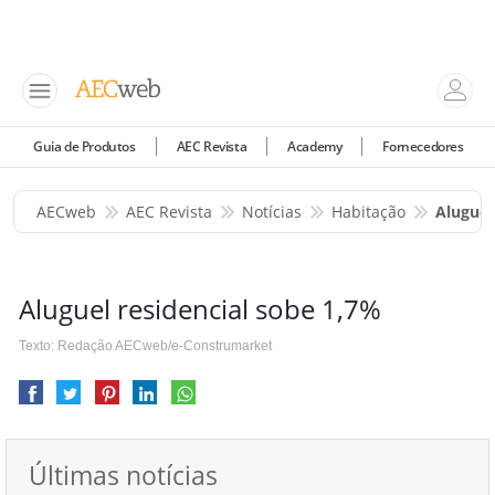
Guia de Produtos
AEC Revista
Academy
Fornecedores
AECweb
AEC Revista
Notícias
Habitação
Aluguel
Aluguel residencial sobe 1,7%
Texto: Redação AECweb/e-Construmarket
Últimas notícias