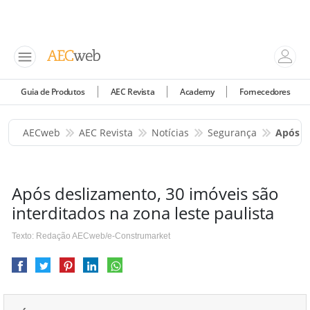
Guia de Produtos
AEC Revista
Academy
Fornecedores
AECweb
AEC Revista
Notícias
Segurança
Após D
Após deslizamento, 30 imóveis são
interditados na zona leste paulista
Texto: Redação AECweb/e-Construmarket