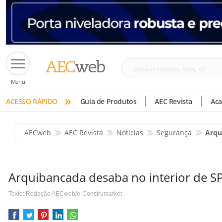
Busque
Menu
cimento,
»
tinta,
ACESSO RÁPIDO
Guia de Produtos
AEC Revista
Ac
etc
AECweb
AEC Revista
Notícias
Segurança
Arqu
Arquibancada desaba no interior de S
Texto: Redação AECweb/e-Construmarket