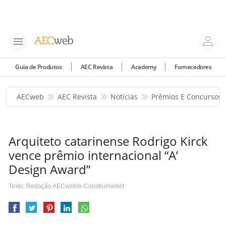
Guia de Produtos
AEC Revista
Academy
Fornecedores
AECweb
AEC Revista
Notícias
Prêmios E Concursos
Arquiteto catarinense Rodrigo Kirck
vence prêmio internacional “A’
Design Award”
Texto: Redação AECweb/e-Construmarket