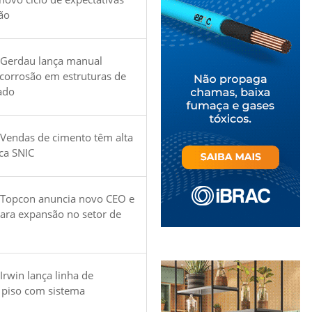
ão
 Gerdau lança manual
 corrosão em estruturas de
ado
Vendas de cimento têm alta
ica SNIC
 Topcon anuncia novo CEO e
para expansão no setor de
Irwin lança linha de
 piso com sistema