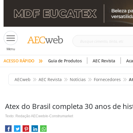
Busque
Menu
cimento,
»
tinta,
ACESSO RÁPIDO
Guia de Produtos
AEC Revista
Ac
etc
AECweb
AEC Revista
Notícias
Fornecedores
A
Atex do Brasil completa 30 anos de hist
Texto: Redação AECweb/e-Construmarket