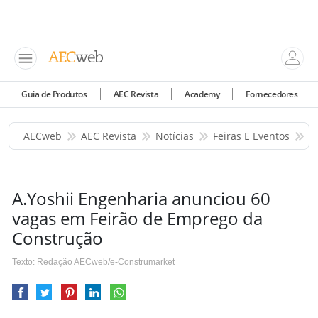
Guia de Produtos
AEC Revista
Academy
Fornecedores
AECweb
AEC Revista
Notícias
Feiras E Eventos
A
A.Yoshii Engenharia anunciou 60
vagas em Feirão de Emprego da
Construção
Texto: Redação AECweb/e-Construmarket