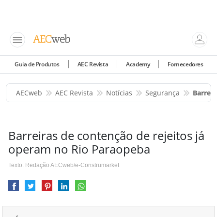
Guia de Produtos
AEC Revista
Academy
Fornecedores
AECweb
AEC Revista
Notícias
Segurança
Barrei
Barreiras de contenção de rejeitos já
operam no Rio Paraopeba
Texto: Redação AECweb/e-Construmarket