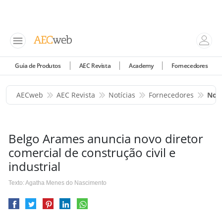
Guia de Produtos
AEC Revista
Academy
Fornecedores
AECweb
AEC Revista
Notícias
Fornecedores
Novo
Belgo Arames anuncia novo diretor
comercial de construção civil e
industrial
Texto: Agatha Menes do Nascimento