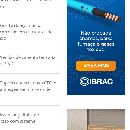
ão
 Gerdau lança manual
 corrosão em estruturas de
ado
Vendas de cimento têm alta
ica SNIC
 Topcon anuncia novo CEO e
para expansão no setor de
Irwin lança linha de
 piso com sistema