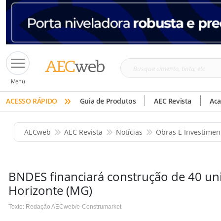
Busque
Menu
cimento,
»
tinta,
ACESSO RÁPIDO
Guia de Produtos
AEC Revista
Ac
etc
AECweb
AEC Revista
Notícias
Obras E Investimen
BNDES financiará construção de 40 un
Horizonte (MG)
Texto: Redação AECweb/e-Construmarket