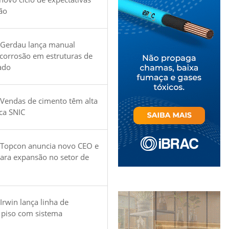
ão
 Gerdau lança manual
 corrosão em estruturas de
ado
Vendas de cimento têm alta
ica SNIC
 Topcon anuncia novo CEO e
para expansão no setor de
Irwin lança linha de
 piso com sistema