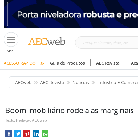
Busque
Menu
cimento,
»
tinta,
ACESSO RÁPIDO
Guia de Produtos
AEC Revista
Ac
etc
AECweb
AEC Revista
Notícias
Indústria E Comérc
Boom imobiliário rodeia as marginais
Texto: Redação AECweb