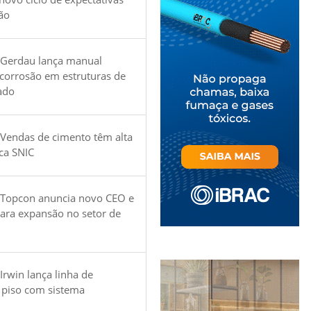
ão
 Gerdau lança manual
 corrosão em estruturas de
ado
Vendas de cimento têm alta
ica SNIC
 Topcon anuncia novo CEO e
para expansão no setor de
Irwin lança linha de
 piso com sistema