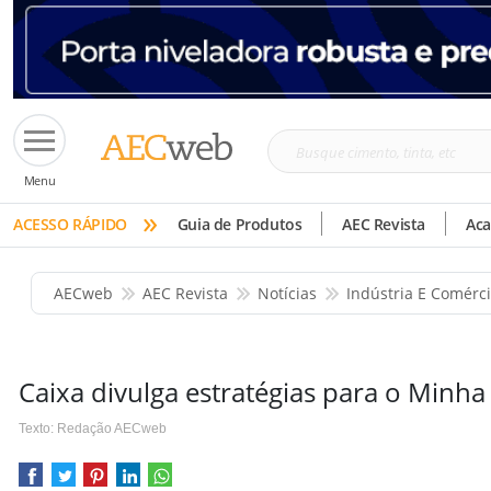
Busque
Menu
cimento,
»
tinta,
ACESSO RÁPIDO
Guia de Produtos
AEC Revista
Ac
etc
AECweb
AEC Revista
Notícias
Indústria E Comérc
Caixa divulga estratégias para o Minha
Texto: Redação AECweb