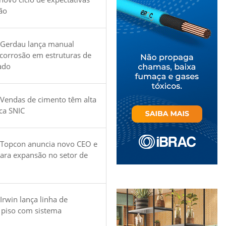
ão
 Gerdau lança manual
 corrosão em estruturas de
ado
Vendas de cimento têm alta
ica SNIC
 Topcon anuncia novo CEO e
para expansão no setor de
Irwin lança linha de
 piso com sistema