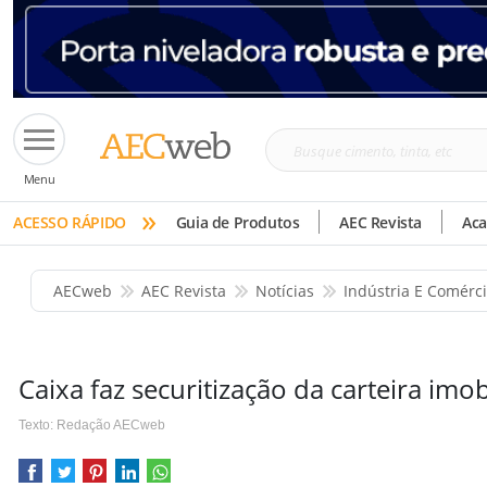
Busque
Menu
cimento,
»
tinta,
ACESSO RÁPIDO
Guia de Produtos
AEC Revista
Ac
etc
AECweb
AEC Revista
Notícias
Indústria E Comérc
Caixa faz securitização da carteira imob
Texto: Redação AECweb