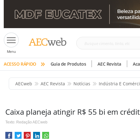
Busque
Menu
cimento,
»
tinta,
ACESSO RÁPIDO
Guia de Produtos
AEC Revista
Ac
etc
AECweb
AEC Revista
Notícias
Indústria E Comérc
Caixa planeja atingir R$ 55 bi em crédi
Texto: Redação AECweb