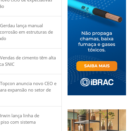
ão
 Gerdau lança manual
 corrosão em estruturas de
ado
Vendas de cimento têm alta
ica SNIC
 Topcon anuncia novo CEO e
para expansão no setor de
Irwin lança linha de
 piso com sistema