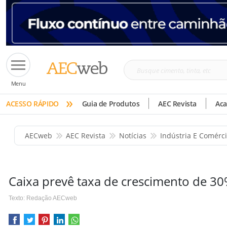
Busque
Menu
cimento,
»
tinta,
ACESSO RÁPIDO
Guia de Produtos
AEC Revista
Ac
etc
AECweb
AEC Revista
Notícias
Indústria E Comérc
Caixa prevê taxa de crescimento de 
Texto: Redação AECweb