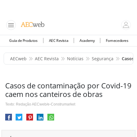
Guia de Produtos
AEC Revista
Academy
Fornecedores
AECweb
AEC Revista
Notícias
Segurança
Casos 
Casos de contaminação por Covid-19
caem nos canteiros de obras
Texto: Redação AECweb/e-Construmarket