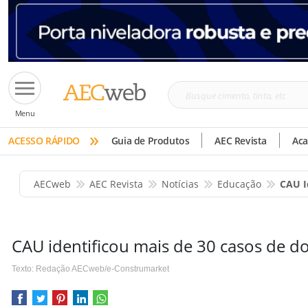
Busque
Menu
cimento,
»
tinta,
ACESSO RÁPIDO
Guia de Produtos
AEC Revista
Ac
etc
AECweb
AEC Revista
Notícias
Educação
CAU I
CAU identificou mais de 30 casos de 
Texto: Redação AECweb/e-Construmarket