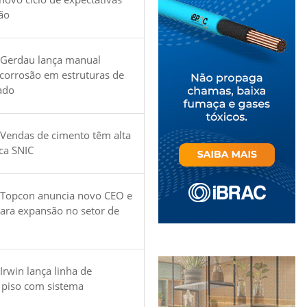
ão
 Gerdau lança manual
 corrosão em estruturas de
ado
Vendas de cimento têm alta
ica SNIC
 Topcon anuncia novo CEO e
para expansão no setor de
Irwin lança linha de
 piso com sistema