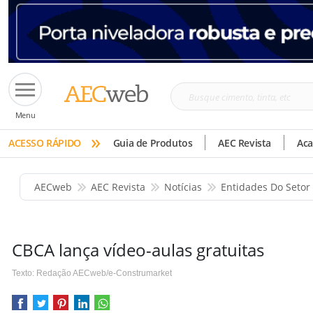
Busque
Menu
cimento,
»
tinta,
ACESSO RÁPIDO
Guia de Produtos
AEC Revista
Ac
etc
AECweb
AEC Revista
Notícias
Entidades Do Setor
CBCA lança vídeo-aulas gratuitas
Texto: Redação AECweb/e-Construmarket