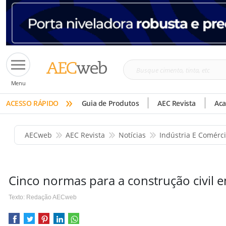
Busque
Menu
cimento,
»
tinta,
ACESSO RÁPIDO
Guia de Produtos
AEC Revista
Ac
etc
AECweb
AEC Revista
Notícias
Indústria E Comérc
Cinco normas para a construção civil 
Texto: Redação AECweb