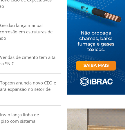
ão
 Gerdau lança manual
 corrosão em estruturas de
ado
Vendas de cimento têm alta
ica SNIC
 Topcon anuncia novo CEO e
para expansão no setor de
Irwin lança linha de
 piso com sistema