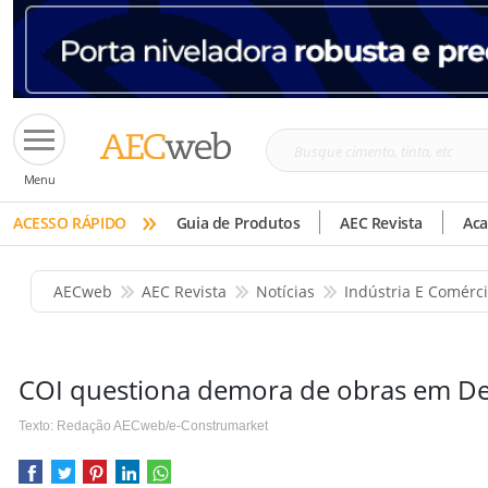
Busque
Menu
cimento,
»
tinta,
ACESSO RÁPIDO
Guia de Produtos
AEC Revista
Ac
etc
AECweb
AEC Revista
Notícias
Indústria E Comérc
COI questiona demora de obras em De
Texto: Redação AECweb/e-Construmarket