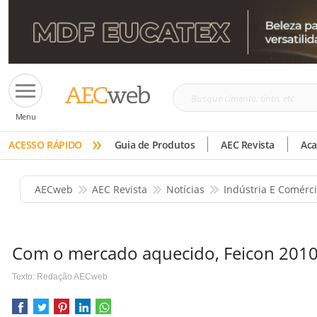
Busque
Menu
cimento,
»
tinta,
ACESSO RÁPIDO
Guia de Produtos
AEC Revista
Ac
etc
AECweb
AEC Revista
Notícias
Indústria E Comérc
Com o mercado aquecido, Feicon 2010
Texto: Redação AECweb