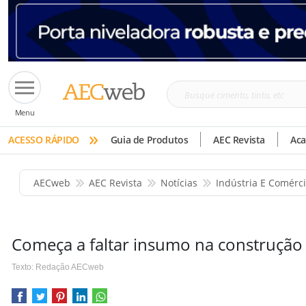
Busque
Menu
cimento,
»
tinta,
ACESSO RÁPIDO
Guia de Produtos
AEC Revista
Ac
etc
AECweb
AEC Revista
Notícias
Indústria E Comérc
Começa a faltar insumo na construção c
Texto: Redação AECweb