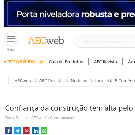
Busque
Menu
cimento,
»
tinta,
ACESSO RÁPIDO
Guia de Produtos
AEC Revista
Ac
etc
AECweb
AEC Revista
Notícias
Indústria E Comérc
Confiança da construção tem alta pelo
Texto: Redação AECweb/e-Construmarket