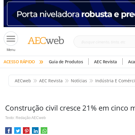
Busque
Menu
cimento,
»
tinta,
ACESSO RÁPIDO
Guia de Produtos
AEC Revista
Ac
etc
AECweb
AEC Revista
Notícias
Indústria E Comérc
Construção civil cresce 21% em cinco 
Texto: Redação AECweb