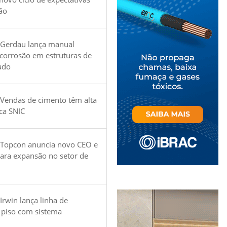
ão
 Gerdau lança manual
 corrosão em estruturas de
ado
Vendas de cimento têm alta
ica SNIC
 Topcon anuncia novo CEO e
para expansão no setor de
Irwin lança linha de
 piso com sistema