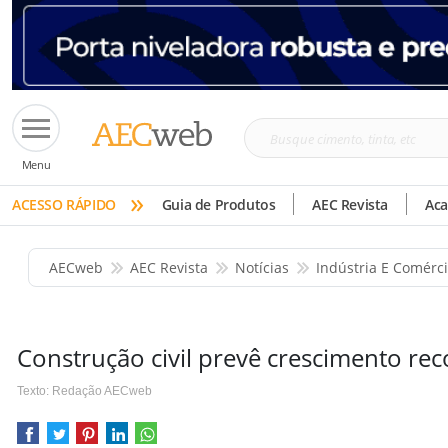
Busque
Menu
cimento,
»
tinta,
ACESSO RÁPIDO
Guia de Produtos
AEC Revista
Ac
etc
AECweb
AEC Revista
Notícias
Indústria E Comérc
Construção civil prevê crescimento re
Texto: Redação AECweb