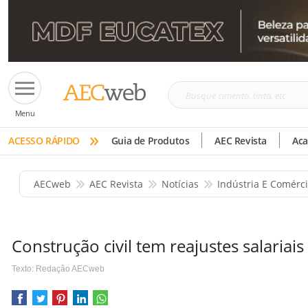
Busque
Menu
cimento,
»
tinta,
ACESSO RÁPIDO
Guia de Produtos
AEC Revista
Ac
etc
AECweb
AEC Revista
Notícias
Indústria E Comérc
Construção civil tem reajustes salariais
Texto: Redação AECweb