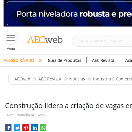
Busque
Menu
cimento,
»
tinta,
ACESSO RÁPIDO
Guia de Produtos
AEC Revista
Ac
etc
AECweb
AEC Revista
Notícias
Indústria E Comérc
Construção lidera a criação de vagas
Texto: Redação AECweb