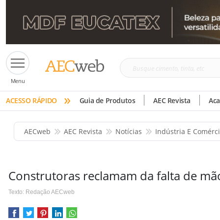
Busque
Menu
cimento,
»
tinta,
ACESSO RÁPIDO
Guia de Produtos
AEC Revista
Ac
etc
AECweb
AEC Revista
Notícias
Indústria E Comérc
Construtoras reclamam da falta de mã
Texto: Redação AECweb