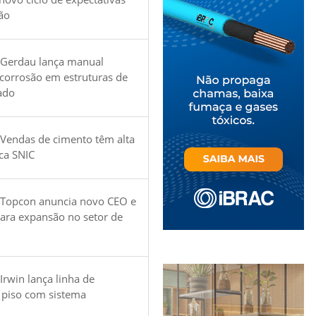
ão
 Gerdau lança manual
 corrosão em estruturas de
ado
Vendas de cimento têm alta
ica SNIC
 Topcon anuncia novo CEO e
para expansão no setor de
Irwin lança linha de
 piso com sistema