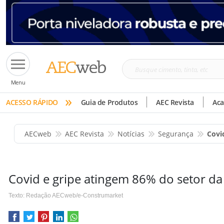
Busque
Menu
cimento,
»
tinta,
ACESSO RÁPIDO
Guia de Produtos
AEC Revista
Ac
etc
AECweb
AEC Revista
Notícias
Segurança
Covi
Covid e gripe atingem 86% do setor da
Texto: Redação AECweb/e-Construmarket