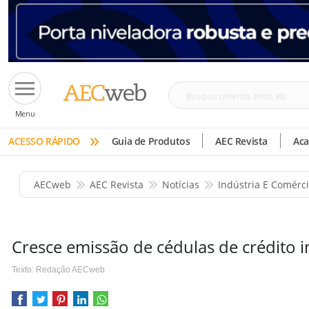
Busque
Menu
cimento,
»
tinta,
ACESSO RÁPIDO
Guia de Produtos
AEC Revista
Ac
etc
AECweb
AEC Revista
Notícias
Indústria E Comérc
Cresce emissão de cédulas de crédito i
Texto: Redação AECweb