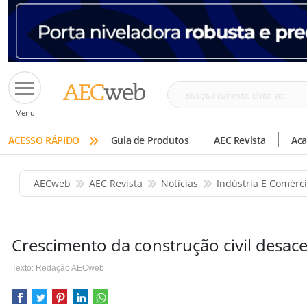
Busque
Menu
cimento,
»
tinta,
ACESSO RÁPIDO
Guia de Produtos
AEC Revista
Ac
etc
AECweb
AEC Revista
Notícias
Indústria E Comérc
Crescimento da construção civil desace
Texto: Redação AECweb