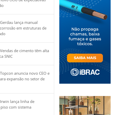
ão
 Gerdau lança manual
 corrosão em estruturas de
ado
Vendas de cimento têm alta
ica SNIC
 Topcon anuncia novo CEO e
para expansão no setor de
Irwin lança linha de
 piso com sistema