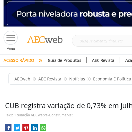
Busque
Menu
cimento,
»
tinta,
ACESSO RÁPIDO
Guia de Produtos
AEC Revista
Ac
etc
AECweb
AEC Revista
Notícias
Economia E Política
CUB registra variação de 0,73% em jul
Texto: Redação AECweb/e-Construmarket