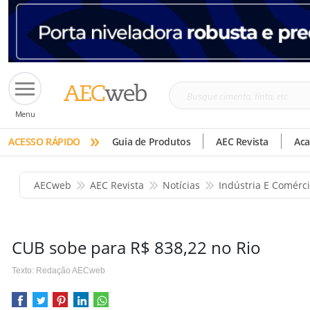
Busque
Menu
cimento,
»
tinta,
ACESSO RÁPIDO
Guia de Produtos
AEC Revista
Ac
etc
AECweb
AEC Revista
Notícias
Indústria E Comérc
CUB sobe para R$ 838,22 no Rio
Texto: Redação AECweb