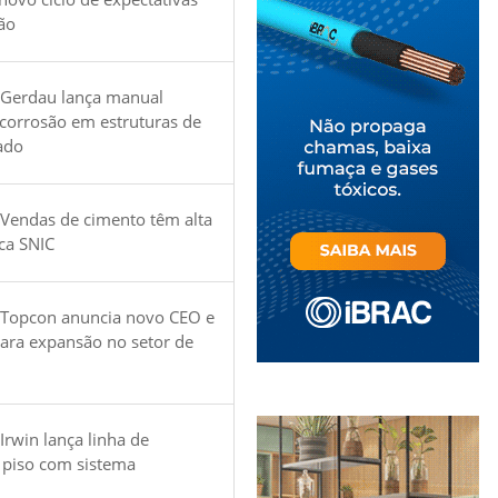
ão
 Gerdau lança manual
 corrosão em estruturas de
ado
Vendas de cimento têm alta
ica SNIC
 Topcon anuncia novo CEO e
para expansão no setor de
Irwin lança linha de
 piso com sistema