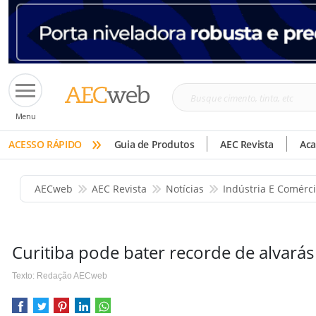
Busque
Menu
cimento,
»
tinta,
ACESSO RÁPIDO
Guia de Produtos
AEC Revista
Ac
etc
AECweb
AEC Revista
Notícias
Indústria E Comérc
Curitiba pode bater recorde de alvará
Texto: Redação AECweb