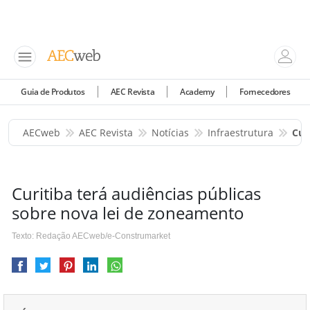
Guia de Produtos
AEC Revista
Academy
Fornecedores
AECweb
AEC Revista
Notícias
Infraestrutura
Cur
Curitiba terá audiências públicas
sobre nova lei de zoneamento
Texto: Redação AECweb/e-Construmarket