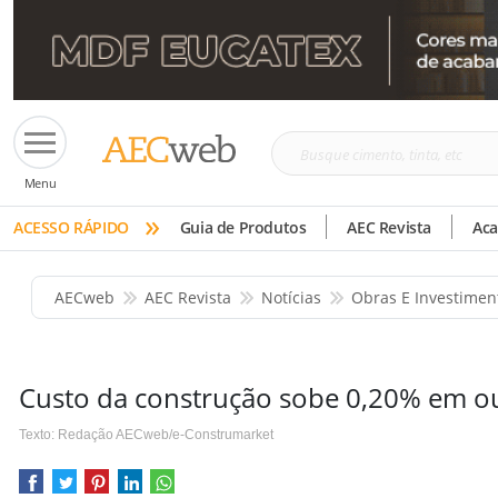
Busque
Menu
cimento,
»
tinta,
ACESSO RÁPIDO
Guia de Produtos
AEC Revista
Ac
etc
AECweb
AEC Revista
Notícias
Obras E Investimen
Custo da construção sobe 0,20% em o
Texto: Redação AECweb/e-Construmarket