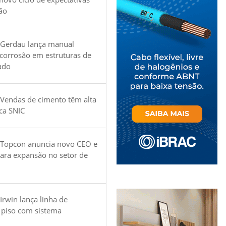
ão
 Gerdau lança manual
 corrosão em estruturas de
ado
Vendas de cimento têm alta
ica SNIC
 Topcon anuncia novo CEO e
para expansão no setor de
Irwin lança linha de
 piso com sistema