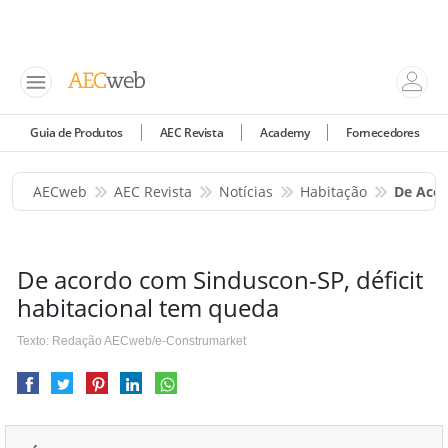
Guia de Produtos
AEC Revista
Academy
Fornecedores
AECweb
AEC Revista
Notícias
Habitação
De Acor
De acordo com Sinduscon-SP, déficit
habitacional tem queda
Texto: Redação AECweb/e-Construmarket